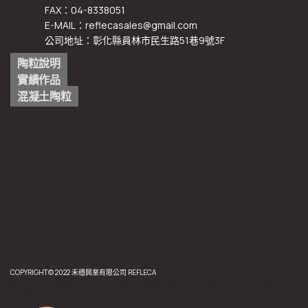
FAX：04-8338051
E-MAIL：reflecasales@gmail.com
公司地址：彰化縣員林市民生路51巷9號3F
陶粒說明
實績作品
混凝土陶粒
COPYRIGHT© 2022 禾穩興業有限公司 REFLECA
反光,材料,反光飾條,陶粒,中部,彰化,運動用品,運動鞋,服飾,花圃,景觀,園藝,陶粒混凝土,魚菜共生,種
植,栽培土,栽培介質