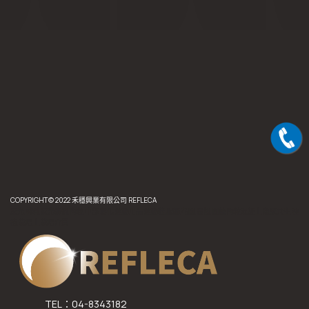
COPYRIGHT© 2022 禾穩興業有限公司 REFLECA
反光,材料,反光飾條,陶粒,中部,彰化,運動用品,運動鞋,服飾,花圃,景觀,園藝,陶粒混凝土,魚菜共生,種
植,栽培土,栽培介質
TEL：04-8343182